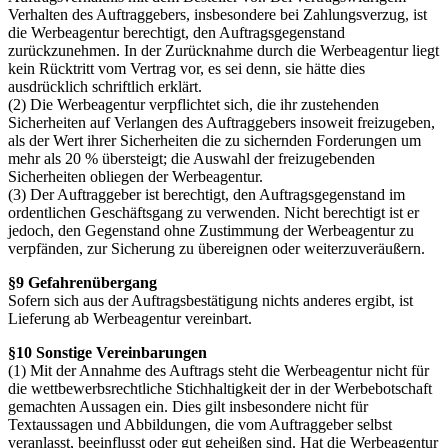
Verhalten des Auftraggebers, insbesondere bei Zahlungsverzug, ist
die Werbeagentur berechtigt, den Auftragsgegenstand
zurückzunehmen. In der Zurücknahme durch die Werbeagentur liegt
kein Rücktritt vom Vertrag vor, es sei denn, sie hätte dies
ausdrücklich schriftlich erklärt.
(2) Die Werbeagentur verpflichtet sich, die ihr zustehenden
Sicherheiten auf Verlangen des Auftraggebers insoweit freizugeben,
als der Wert ihrer Sicherheiten die zu sichernden Forderungen um
mehr als 20 % übersteigt; die Auswahl der freizugebenden
Sicherheiten obliegen der Werbeagentur.
(3) Der Auftraggeber ist berechtigt, den Auftragsgegenstand im
ordentlichen Geschäftsgang zu verwenden. Nicht berechtigt ist er
jedoch, den Gegenstand ohne Zustimmung der Werbeagentur zu
verpfänden, zur Sicherung zu übereignen oder weiterzuveräußern.
§9 Gefahrenübergang
Sofern sich aus der Auftragsbestätigung nichts anderes ergibt, ist
Lieferung ab Werbeagentur vereinbart.
§10 Sonstige Vereinbarungen
(1) Mit der Annahme des Auftrags steht die Werbeagentur nicht für
die wettbewerbsrechtliche Stichhaltigkeit der in der Werbebotschaft
gemachten Aussagen ein. Dies gilt insbesondere nicht für
Textaussagen und Abbildungen, die vom Auftraggeber selbst
veranlasst, beeinflusst oder gut geheißen sind. Hat die Werbeagentur