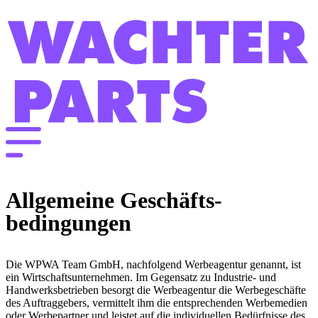
Inhalt
springen
Allgemeine Geschäfts­
bedingungen
Die WPWA Team GmbH, nachfolgend Werbeagentur genannt, ist
ein Wirtschaftsunternehmen. Im Gegensatz zu Industrie- und
Handwerksbetrieben besorgt die Werbeagentur die Werbegeschäfte
des Auftraggebers, vermittelt ihm die entsprechenden Werbemedien
oder Werbepartner und leistet auf die individuellen Bedürfnisse des