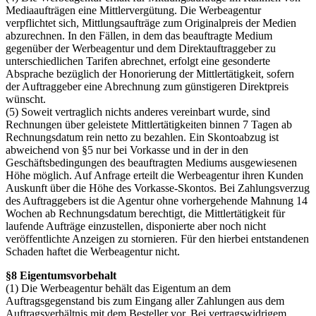
Mediaaufträgen eine Mittlervergütung. Die Werbeagentur
verpflichtet sich, Mittlungsaufträge zum Originalpreis der Medien
abzurechnen. In den Fällen, in dem das beauftragte Medium
gegenüber der Werbeagentur und dem Direktauftraggeber zu
unterschiedlichen Tarifen abrechnet, erfolgt eine gesonderte
Absprache bezüglich der Honorierung der Mittlertätigkeit, sofern
der Auftraggeber eine Abrechnung zum günstigeren Direktpreis
wünscht.
(5) Soweit vertraglich nichts anderes vereinbart wurde, sind
Rechnungen über geleistete Mittlertätigkeiten binnen 7 Tagen ab
Rechnungsdatum rein netto zu bezahlen. Ein Skontoabzug ist
abweichend von §5 nur bei Vorkasse und in der in den
Geschäftsbedingungen des beauftragten Mediums ausgewiesenen
Höhe möglich. Auf Anfrage erteilt die Werbeagentur ihren Kunden
Auskunft über die Höhe des Vorkasse-Skontos. Bei Zahlungsverzug
des Auftraggebers ist die Agentur ohne vorhergehende Mahnung 14
Wochen ab Rechnungsdatum berechtigt, die Mittlertätigkeit für
laufende Aufträge einzustellen, disponierte aber noch nicht
veröffentlichte Anzeigen zu stornieren. Für den hierbei entstandenen
Schaden haftet die Werbeagentur nicht.
§8 Eigentumsvorbehalt
(1) Die Werbeagentur behält das Eigentum an dem
Auftragsgegenstand bis zum Eingang aller Zahlungen aus dem
Auftragsverhältnis mit dem Besteller vor. Bei vertragswidrigem