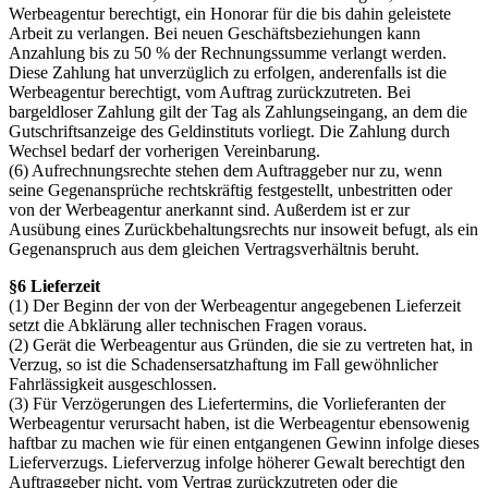
Werbeagentur berechtigt, ein Honorar für die bis dahin geleistete
Arbeit zu verlangen. Bei neuen Geschäftsbeziehungen kann
Anzahlung bis zu 50 % der Rechnungssumme verlangt werden.
Diese Zahlung hat unverzüglich zu erfolgen, anderenfalls ist die
Werbeagentur berechtigt, vom Auftrag zurückzutreten. Bei
bargeldloser Zahlung gilt der Tag als Zahlungseingang, an dem die
Gutschriftsanzeige des Geldinstituts vorliegt. Die Zahlung durch
Wechsel bedarf der vorherigen Vereinbarung.
(6) Aufrechnungsrechte stehen dem Auftraggeber nur zu, wenn
seine Gegenansprüche rechtskräftig festgestellt, unbestritten oder
von der Werbeagentur anerkannt sind. Außerdem ist er zur
Ausübung eines Zurückbehaltungsrechts nur insoweit befugt, als ein
Gegenanspruch aus dem gleichen Vertragsverhältnis beruht.
§6 Lieferzeit
(1) Der Beginn der von der Werbeagentur angegebenen Lieferzeit
setzt die Abklärung aller technischen Fragen voraus.
(2) Gerät die Werbeagentur aus Gründen, die sie zu vertreten hat, in
Verzug, so ist die Schadensersatzhaftung im Fall gewöhnlicher
Fahrlässigkeit ausgeschlossen.
(3) Für Verzögerungen des Liefertermins, die Vorlieferanten der
Werbeagentur verursacht haben, ist die Werbeagentur ebensowenig
haftbar zu machen wie für einen entgangenen Gewinn infolge dieses
Lieferverzugs. Lieferverzug infolge höherer Gewalt berechtigt den
Auftraggeber nicht, vom Vertrag zurückzutreten oder die