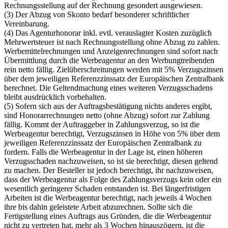
Rechnungsstellung auf der Rechnung gesondert ausgewiesen.
(3) Der Abzug von Skonto bedarf besonderer schriftlicher
Vereinbarung.
(4) Das Agenturhonorar inkl. evtl. verauslagter Kosten zuzüglich
Mehrwertsteuer ist nach Rechnungsstellung ohne Abzug zu zahlen.
Werbemittelrechnungen und Anzeigenrechnungen sind sofort nach
Übermittlung durch die Werbeagentur an den Werbungtreibenden
rein netto fällig. Zielüberschreitungen werden mit 5% Verzugszinsen
über dem jeweiligen Referenzzinssatz der Europäischen Zentralbank
berechnet. Die Geltendmachung eines weiteren Verzugsschadens
bleibt ausdrücklich vorbehalten.
(5) Sofern sich aus der Auftragsbestätigung nichts anderes ergibt,
sind Honorarrechnungen netto (ohne Abzug) sofort zur Zahlung
fällig. Kommt der Auftraggeber in Zahlungsverzug, so ist die
Werbeagentur berechtigt, Verzugszinsen in Höhe von 5% über dem
jeweiligen Referenzzinssatz der Europäischen Zentralbank zu
fordern. Falls die Werbeagentur in der Lage ist, einen höheren
Verzugsschaden nachzuweisen, so ist sie berechtigt, diesen geltend
zu machen. Der Besteller ist jedoch berechtigt, ihr nachzuweisen,
dass der Werbeagentur als Folge des Zahlungsverzugs kein oder ein
wesentlich geringerer Schaden entstanden ist. Bei längerfristigen
Arbeiten ist die Werbeagentur berechtigt, nach jeweils 4 Wochen
ihre bis dahin geleistete Arbeit abzurechnen. Sollte sich die
Fertigstellung eines Auftrags aus Gründen, die die Werbeagentur
nicht zu vertreten hat, mehr als 3 Wochen hinauszögern, ist die