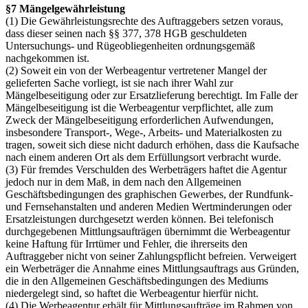
§7 Mängelgewährleistung
(1) Die Gewährleistungsrechte des Auftraggebers setzen voraus,
dass dieser seinen nach §§ 377, 378 HGB geschuldeten
Untersuchungs- und Rügeobliegenheiten ordnungsgemäß
nachgekommen ist.
(2) Soweit ein von der Werbeagentur vertretener Mangel der
gelieferten Sache vorliegt, ist sie nach ihrer Wahl zur
Mängelbeseitigung oder zur Ersatzlieferung berechtigt. Im Falle der
Mängelbeseitigung ist die Werbeagentur verpflichtet, alle zum
Zweck der Mängelbeseitigung erforderlichen Aufwendungen,
insbesondere Transport-, Wege-, Arbeits- und Materialkosten zu
tragen, soweit sich diese nicht dadurch erhöhen, dass die Kaufsache
nach einem anderen Ort als dem Erfüllungsort verbracht wurde.
(3) Für fremdes Verschulden des Werbeträgers haftet die Agentur
jedoch nur in dem Maß, in dem nach den Allgemeinen
Geschäftsbedingungen des graphischen Gewerbes, der Rundfunk-
und Fernsehanstalten und anderen Medien Wertminderungen oder
Ersatzleistungen durchgesetzt werden können. Bei telefonisch
durchgegebenen Mittlungsaufträgen übernimmt die Werbeagentur
keine Haftung für Irrtümer und Fehler, die ihrerseits den
Auftraggeber nicht von seiner Zahlungspflicht befreien. Verweigert
ein Werbeträger die Annahme eines Mittlungsauftrags aus Gründen,
die in den Allgemeinen Geschäftsbedingungen des Mediums
niedergelegt sind, so haftet die Werbeagentur hierfür nicht.
(4) Die Werbeagentur erhält für Mittlungsaufträge im Rahmen von