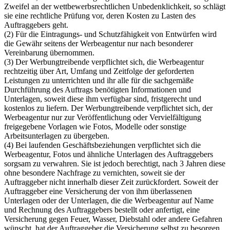
Zweifel an der wettbewerbsrechtlichen Unbedenklichkeit, so schlägt
sie eine rechtliche Prüfung vor, deren Kosten zu Lasten des
Auftraggebers geht.
(2) Für die Eintragungs- und Schutzfähigkeit von Entwürfen wird
die Gewähr seitens der Werbeagentur nur nach besonderer
Vereinbarung übernommen.
(3) Der Werbungtreibende verpflichtet sich, die Werbeagentur
rechtzeitig über Art, Umfang und Zeitfolge der geforderten
Leistungen zu unterrichten und ihr alle für die sachgemäße
Durchführung des Auftrags benötigten Informationen und
Unterlagen, soweit diese ihm verfügbar sind, fristgerecht und
kostenlos zu liefern. Der Werbungtreibende verpflichtet sich, der
Werbeagentur nur zur Veröffentlichung oder Vervielfältigung
freigegebene Vorlagen wie Fotos, Modelle oder sonstige
Arbeitsunterlagen zu übergeben.
(4) Bei laufenden Geschäftsbeziehungen verpflichtet sich die
Werbeagentur, Fotos und ähnliche Unterlagen des Auftraggebers
sorgsam zu verwahren. Sie ist jedoch berechtigt, nach 3 Jahren diese
ohne besondere Nachfrage zu vernichten, soweit sie der
Auftraggeber nicht innerhalb dieser Zeit zurückfordert. Soweit der
Auftraggeber eine Versicherung der von ihm überlassenen
Unterlagen oder der Unterlagen, die die Werbeagentur auf Name
und Rechnung des Auftraggebers bestellt oder anfertigt, eine
Versicherung gegen Feuer, Wasser, Diebstahl oder andere Gefahren
wünscht, hat der Auftraggeber die Versicherung selbst zu besorgen.