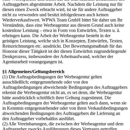
Auftraggebers abgestimmte Arbeit. Nachdem die Leistung nur für
diesen einen Zweck erbracht wird, ist sie für andere Auftraggeber
nicht zu verwenden und besitzt infolgedessen auch keinen
Wiederverkaufswert. WPWA Team GmbH bittet Sie daher um Ihr
Verständnis, dass eine Werbeagentur aus diesem Grund auch keine
kostenlose Leistung – etwa in Form von Entwürfen, Texten u. ä.
erbringen kann. Die Arbeit der Werbeagentur besteht in der
geistigen Leistung, welche sich in Konzepten, Entwürfen, Texten,
Reinzeichnungen etc. ausdrückt. Der Bewertungsmaßstab für das
Honorar dieser Tätigkeit ist der diesen Entwürfen zugrundeliegende
Denkprozess, insbesondere der Arbeitsaufwand, welcher der
Agenturarbeit vorangegangen ist.
§1 Allgemeines/Geltungsbereich
(1) Die Auftragsbedingungen der Werbeagentur gelten
ausschließlich; entgegenstehende oder von den
Auftragsbedingungen abweichende Bedingungen des Auftraggebers
erkennt die Werbeagentur nicht an, es sei denn, die Werbeagentur
hätte ausdrücklich schriftlich ihrer Geltung zugestimmt. Die
Auftragsbedingungen der Werbeagentur gelten auch dann, wenn sie
in Kenntnis entgegenstehender oder von ihren Verkaufsbedingungen
abweichenden Bedingungen des Auftraggebers die Lieferung an
den Auftraggeber vorbehaltlos ausführt.
(2) Alle Vereinbarungen, die zwischen der Werbeagentur und dem
Auftraggeber zwecks Ausführungen dieses Vertrages getroffen