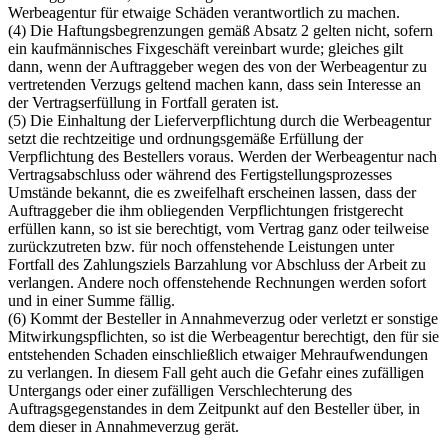
Werbeagentur für etwaige Schäden verantwortlich zu machen.
(4) Die Haftungsbegrenzungen gemäß Absatz 2 gelten nicht, sofern
ein kaufmännisches Fixgeschäft vereinbart wurde; gleiches gilt
dann, wenn der Auftraggeber wegen des von der Werbeagentur zu
vertretenden Verzugs geltend machen kann, dass sein Interesse an
der Vertragserfüllung in Fortfall geraten ist.
(5) Die Einhaltung der Lieferverpflichtung durch die Werbeagentur
setzt die rechtzeitige und ordnungsgemäße Erfüllung der
Verpflichtung des Bestellers voraus. Werden der Werbeagentur nach
Vertragsabschluss oder während des Fertigstellungsprozesses
Umstände bekannt, die es zweifelhaft erscheinen lassen, dass der
Auftraggeber die ihm obliegenden Verpflichtungen fristgerecht
erfüllen kann, so ist sie berechtigt, vom Vertrag ganz oder teilweise
zurückzutreten bzw. für noch offenstehende Leistungen unter
Fortfall des Zahlungsziels Barzahlung vor Abschluss der Arbeit zu
verlangen. Andere noch offenstehende Rechnungen werden sofort
und in einer Summe fällig.
(6) Kommt der Besteller in Annahmeverzug oder verletzt er sonstige
Mitwirkungspflichten, so ist die Werbeagentur berechtigt, den für sie
entstehenden Schaden einschließlich etwaiger Mehraufwendungen
zu verlangen. In diesem Fall geht auch die Gefahr eines zufälligen
Untergangs oder einer zufälligen Verschlechterung des
Auftragsgegenstandes in dem Zeitpunkt auf den Besteller über, in
dem dieser in Annahmeverzug gerät.